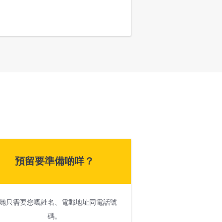
預留要準備啲咩？
哋只需要您嘅姓名、電郵地址同電話號
碼。