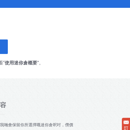
“
使用迷你倉概要
”。
容
我哋會保留你所選擇嘅迷你倉呎吋，儹價