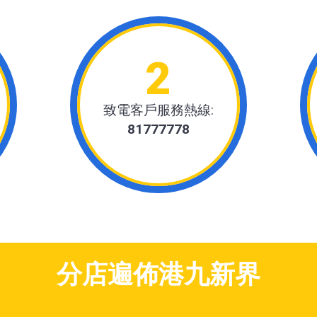
2
致電客戶服務熱線:
81777778
分店遍佈港九新界