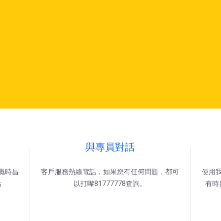
與專員對話
嘅時昌
客戶服務熱線電話，如果您有任何問題，都可
使用
點
以打嚟81777778查詢。
有時