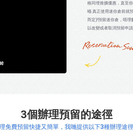
格同埋推擴優惠，直至你
喺 真正使用迷你倉前就
而定)!預留迷你倉，唔
以改變或者取消預留申請
3個辦理預留的途徑
理免費預留快捷又簡單，我哋提供以下3種辦理途