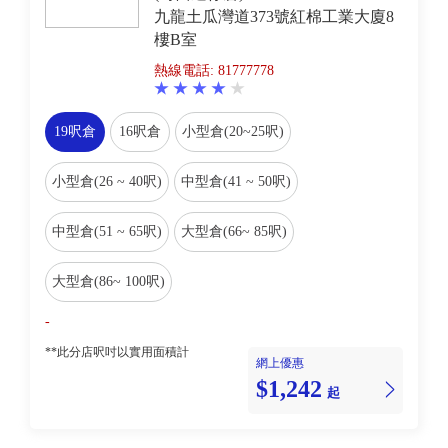
九龍土瓜灣道373號紅棉工業大廈8
樓B室
熱線電話: 81777778
19呎倉
16呎倉
小型倉(20~25呎)
小型倉(26 ~ 40呎)
中型倉(41 ~ 50呎)
中型倉(51 ~ 65呎)
大型倉(66~ 85呎)
大型倉(86~ 100呎)
-
**此分店呎吋以實用面積計
網上優惠
$1,242
起