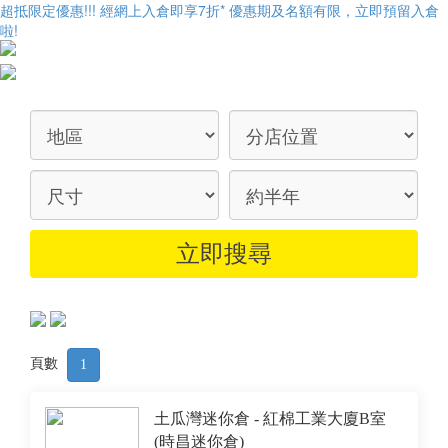
超抵限定優惠!!! 經網上入倉即享
7折
* 優惠期及名額有限，立即預留入倉
啦!
頁數
1
土瓜灣迷你倉 - 紅棉工業大廈B室
(時昌迷你倉)