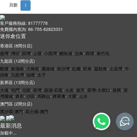
頁數
1
客戶服務熱線: 81777778
免費國內查詢: 86-755-82823331
迷你倉位置
香港區 (8間分店)
柴灣
‧
灣仔
‧
田灣
‧
上環
‧
小西灣
‧
鰂魚涌
‧
北角
‧
西環
‧
黃竹坑
九龍區 (12間分店)
觀塘
‧
新蒲崗
‧
大角咀
‧
麗港城
‧
長沙灣
‧
紅磡
‧
旺角
‧
荔枝角
‧
土瓜灣
‧
牛
頭角
‧
九龍灣
‧
油塘
‧
太子
新界區 (13間分店)
大埔
‧
屯門
‧
元朗
‧
荃灣
‧
葵涌-石梨
‧
火炭
‧
葵芳
‧
荃灣-大窩口
‧
葵興
‧
荃
灣麗城
‧
青衣
‧
沙田
‧
馬鞍山
‧
將軍澳
‧
大圍
‧
上水
澳門區 (2間分店)
黑沙環-澳門
‧
高士德-澳門
最新消息
加載中...