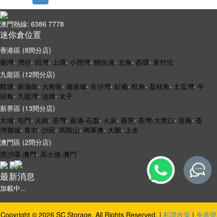
澳門熱線: 6386 7778
迷你倉位置
香港區 (8間分店)
柴灣
‧
灣仔
‧
田灣
‧
上環
‧
小西灣
‧
鰂魚涌
‧
北角
‧
西環
‧
黃竹坑
九龍區 (12間分店)
觀塘
‧
新蒲崗
‧
大角咀
‧
麗港城
‧
長沙灣
‧
紅磡
‧
旺角
‧
荔枝角
‧
土瓜灣
‧
牛
頭角
‧
九龍灣
‧
油塘
‧
太子
新界區 (13間分店)
大埔
‧
屯門
‧
元朗
‧
荃灣
‧
葵涌-石梨
‧
火炭
‧
葵芳
‧
荃灣-大窩口
‧
葵興
‧
荃
灣麗城
‧
青衣
‧
沙田
‧
馬鞍山
‧
將軍澳
‧
大圍
‧
上水
澳門區 (2間分店)
黑沙環-澳門
‧
高士德-澳門
最新消息
加載中...
Copyright © 2026 SC Storage. All Rights Reserved. |
私隱政策
|
免責聲