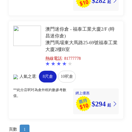
$282
起
澳門迷你倉 - 福泰工業大廈2/F (時
昌迷你倉)
澳門馬場東大馬路25-69號福泰工業
大廈2樓B室
熱線電話: 81777778
人氣之選:
8尺倉
10呎倉
**此分店呎吋為倉外框約數參考數
網上優惠
值。
$294
起
頁數
1