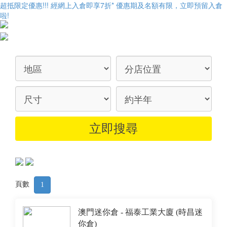
超抵限定優惠!!! 經網上入倉即享
7折
* 優惠期及名額有限，立即預留入倉
啦!
頁數
1
澳門迷你倉 - 福泰工業大廈 (時昌迷
你倉)