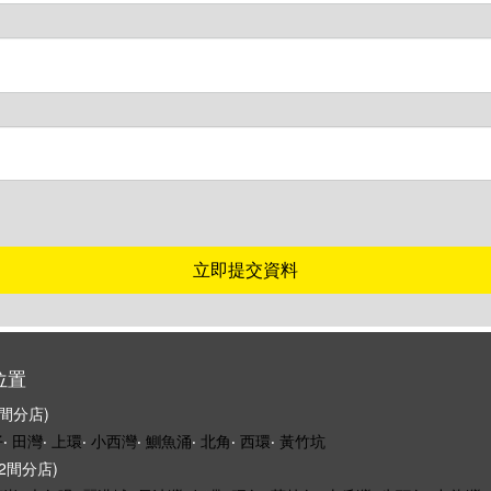
立即提交資料
位置
8間分店)
仔
‧
田灣
‧
上環
‧
小西灣
‧
鰂魚涌
‧
北角
‧
西環
‧
黃竹坑
12間分店)