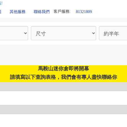
!
客戶服務:
81321809
題
其他服務
聯絡我們
馬鞍山迷你倉即將開幕
請填寫以下查詢表格，我們會有專人盡快聯絡你