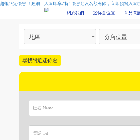
超抵限定優惠!!! 經網上入倉即享
7折
* 優惠期及名額有限，立即預留入倉啦
關於我們
迷你倉位置
常見問
尋找附近迷你倉