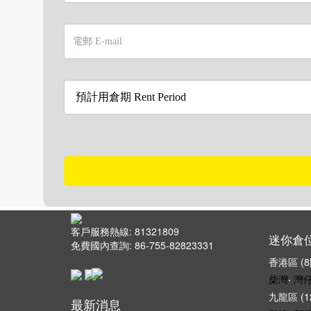
客戶服務熱線: 81321809
迷你倉
免費國內查詢: 86-755-82823331
香港區 (
柴灣
‧
灣
九龍區 (
最新消息