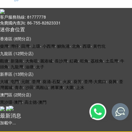
客戶服務熱線: 81777778
免費國內查詢: 86-755-82823331
迷你倉位置
香港區 (8間分店)
柴灣
‧
灣仔
‧
田灣
‧
上環
‧
小西灣
‧
鰂魚涌
‧
北角
‧
西環
‧
黃竹坑
九龍區 (12間分店)
觀塘
‧
新蒲崗
‧
大角咀
‧
麗港城
‧
長沙灣
‧
紅磡
‧
旺角
‧
荔枝角
‧
土瓜灣
‧
牛
頭角
‧
九龍灣
‧
油塘
‧
太子
新界區 (13間分店)
大埔
‧
屯門
‧
元朗
‧
荃灣
‧
葵涌-石梨
‧
火炭
‧
葵芳
‧
荃灣-大窩口
‧
葵興
‧
荃
灣麗城
‧
青衣
‧
沙田
‧
馬鞍山
‧
將軍澳
‧
大圍
‧
上水
澳門區 (2間分店)
黑沙環-澳門
‧
高士德-澳門
最新消息
加載中...