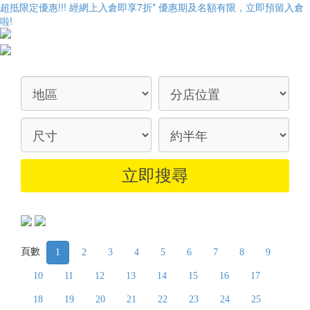
超抵限定優惠!!! 經網上入倉即享
7折
* 優惠期及名額有限，立即預留入倉
啦!
頁數
1
2
3
4
5
6
7
8
9
10
11
12
13
14
15
16
17
18
19
20
21
22
23
24
25