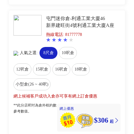
屯門迷你倉-利通工業大廈46
新界建旺街4號利通工業大廈A座
熱線電話: 81777778
人氣之選:
8尺倉
10呎倉
12呎倉
15呎倉
16呎倉
18呎倉
小型倉(26 ~ 40呎)
網上候補客戶成功入倉亦可享有網上訂倉優惠
**此分店呎吋為倉外框約數
網上優惠
參考數值。
$306
起