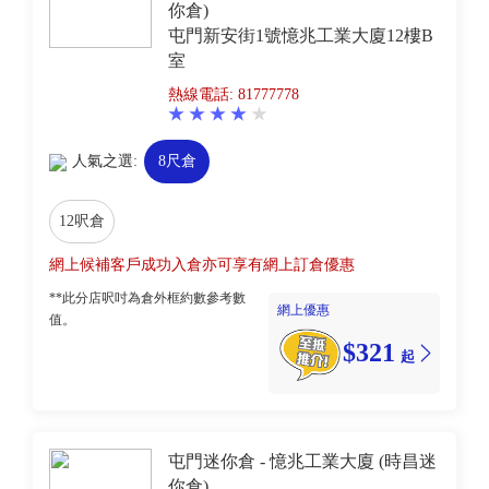
你倉)
屯門新安街1號憶兆工業大廈12樓B
室
熱線電話: 81777778
人氣之選:
8尺倉
12呎倉
網上候補客戶成功入倉亦可享有網上訂倉優惠
**此分店呎吋為倉外框約數參考數
網上優惠
值。
$321
起
屯門迷你倉 - 憶兆工業大廈 (時昌迷
你倉)