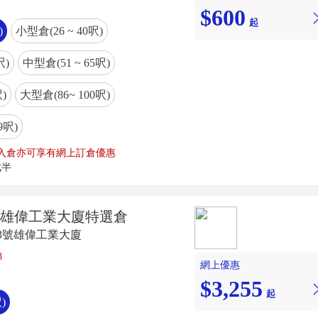
$600
起
)
小型倉(26 ~ 40呎)
呎)
中型倉(51 ~ 65呎)
)
大型倉(86~ 100呎)
9呎)
入倉亦可享有網上訂倉優惠
成半
- 雄偉工業大廈特選倉
3號雄偉工業大廈
8
網上優惠
$3,255
起
)