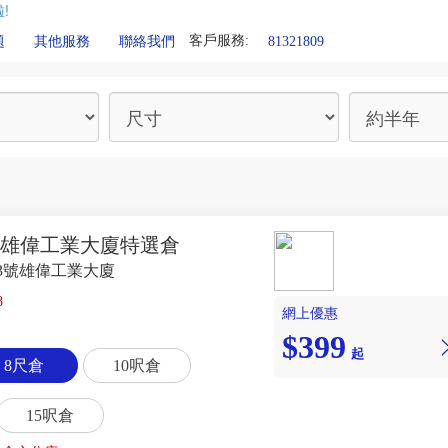
!
客戶服務:
81321809
題
其他服務
聯絡我們
- 雄偉工業大廈特選倉
3號雄偉工業大廈
8
網上優惠
$399
起
8尺倉
10呎倉
15呎倉