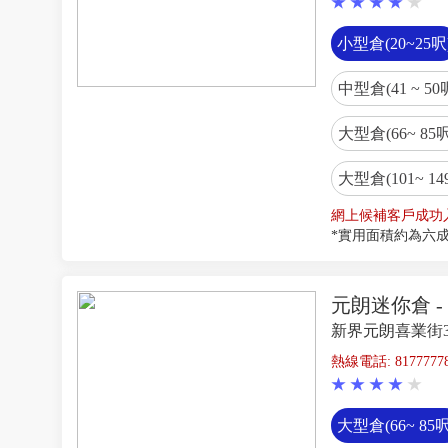
小型倉(20~25呎
中型倉(41 ~ 50
大型倉(66~ 85呎
大型倉(101~ 14
網上候補客戶成功
*實用面積約為六
元朗迷你倉 
新界元朗喜業街
熱線電話: 8177777
大型倉(66~ 85呎