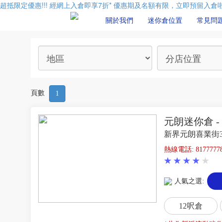
超抵限定優惠!!! 經網上入倉即享
7折
* 優惠期及名額有限，立即預留入倉啦
關於我們
迷你倉位置
常見問
頁數
1
元朗迷你倉 
新界元朗喜業街
熱線電話: 8177777
人氣之選:
12呎倉