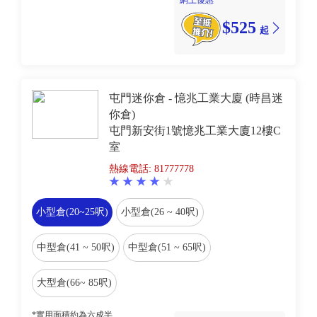
網上優惠
$525
起
屯門迷你倉 - 憶兆工業大廈 (時昌迷
你倉)
屯門新安街1號憶兆工業大廈12樓C
室
熱線電話: 81777778
小型倉(20~25呎)
小型倉(26 ~ 40呎)
中型倉(41 ~ 50呎)
中型倉(51 ~ 65呎)
大型倉(66~ 85呎)
*實用面積約為六成半