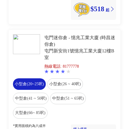
$518
起
屯門迷你倉 - 憶兆工業大廈 (時昌迷
你倉)
屯門新安街1號憶兆工業大廈12樓B
室
熱線電話: 81777778
小型倉(20~25呎)
小型倉(26 ~ 40呎)
中型倉(41 ~ 50呎)
中型倉(51 ~ 65呎)
大型倉(66~ 85呎)
*實用面積約為六成半