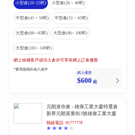
小型倉(20~25呎)
小型倉(26 ~ 40呎)
中型倉(41 ~ 50呎)
中型倉(51 ~ 65呎)
大型倉(66~ 85呎)
大型倉(86~ 100呎)
大型倉(101~ 149呎)
網上候補客戶成功入倉亦可享有網上訂倉優惠
*實用面積約為六成半
網上優惠
$600
起
元朗迷你倉 - 雄偉工業大廈特選倉
新界元朗喜業街3號雄偉工業大廈
熱線電話: 81777778