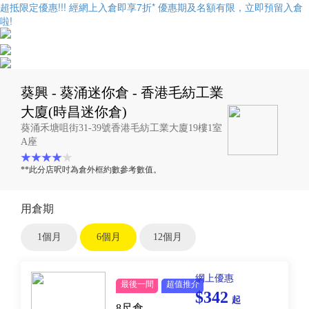
超抵限定優惠!!! 經網上入倉即享
7折
* 優惠期及名額有限，立即預留入倉
啦!
葵興 - 葵涌迷你倉 - 香港毛紡工業
大廈(時昌迷你倉)
葵涌禾塘咀街31-39號香港毛紡工業大廈19樓1室
A座
**此分店呎吋為倉外框約數參考數值。
用倉期
1個月
6個月
12個月
網上優惠
最後一間
超值推介
$342
起
8尺倉