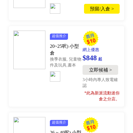
預留/入倉 >
超值推介
20~25呎)
小型
網上優惠
倉
$848
起
換季衣服, 兒童物
件及玩具,書本
立即候補 >
3小時內專人致電確
認
*此為新派流動迷你
倉之分店。
超值推介
26 ~ 40呎)
小型