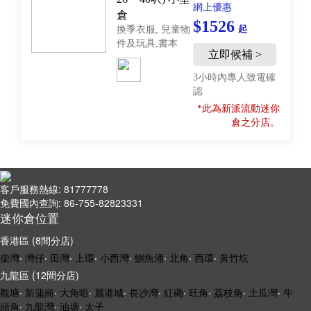
網上優惠
倉
$1526
起
換季衣服, 兒童物
件及玩具,書本
立即候補 >
3小時內專人致電確
認
*此為新派流動迷你
倉之分店。
客戶服務熱線: 81777778
免費國內查詢: 86-755-82823331
迷你倉位置
香港區 (8間分店)
柴灣
‧
灣仔
‧
田灣
‧
上環
‧
小西灣
‧
鰂魚涌
‧
北角
‧
西環
‧
黃竹坑
九龍區 (12間分店)
觀塘
‧
新蒲崗
‧
大角咀
‧
麗港城
‧
長沙灣
‧
紅磡
‧
旺角
‧
荔枝角
‧
土瓜灣
‧
牛
頭角
‧
九龍灣
‧
油塘
‧
太子