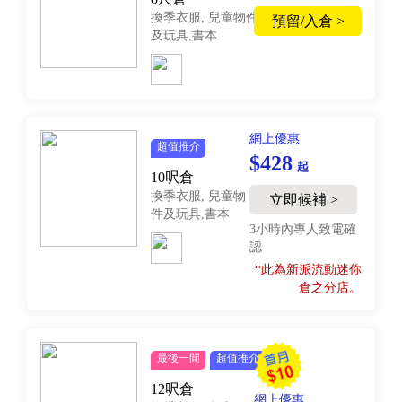
換季衣服, 兒童物件
預留/入倉 >
及玩具,書本
網上優惠
超值推介
$428
起
10呎倉
換季衣服, 兒童物
立即候補 >
件及玩具,書本
3小時內專人致電確
認
*此為新派流動迷你
倉之分店。
最後一間
超值推介
12呎倉
網上優惠