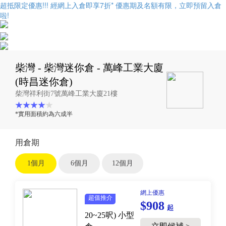
超抵限定優惠!!! 經網上入倉即享
7折
* 優惠期及名額有限，立即預留入倉
啦!
柴灣 - 柴灣迷你倉 - 萬峰工業大廈
(時昌迷你倉)
柴灣祥利街7號萬峰工業大廈21樓
*實用面積約為六成半
用倉期
1個月
6個月
12個月
網上優惠
超值推介
$908
起
20~25呎)
小型