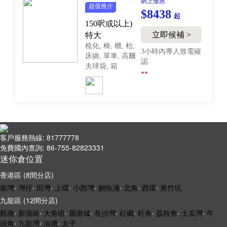
網上優惠
超值推介
$8438
起
150呎或以上)
立即候補 >
特大
梳化, 椅, 櫃, 枱,
3小時內專人致電確
床縟, 單車, 高爾
認
夫球袋, 箱
**
客戶服務熱線: 81777778
免費國內查詢: 86-755-82823331
迷你倉位置
香港區 (8間分店)
柴灣
‧
灣仔
‧
田灣
‧
上環
‧
小西灣
‧
鰂魚涌
‧
北角
‧
西環
‧
黃竹坑
九龍區 (12間分店)
觀塘
‧
新蒲崗
‧
大角咀
‧
麗港城
‧
長沙灣
‧
紅磡
‧
旺角
‧
荔枝角
‧
土瓜灣
‧
牛
頭角
‧
九龍灣
‧
油塘
‧
太子