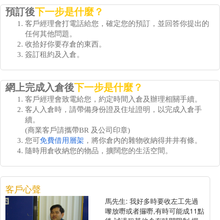
預訂後
下一步是什麼？
客戶經理會打電話給您，確定您的預訂，並回答你提出的
任何其他問題。
收拾好你要存倉的東西。
簽訂租約及入倉。
網上完成入倉後
下一步是什麼？
客戶經理會致電給您，約定時間入倉及辦理相關手續。
客人入倉時，請帶備身份證及住址證明，以完成入倉手
續。
(商業客戶請攜帶BR 及公司印章)
您可
免費借用層架
，將你倉內的雜物收納得井井有條。
隨時用倉收納您的物品，擴闊您的生活空間。
客戶心聲
馬先生: 我好多時要收左工先過
嚟放嘢或者攞嘢,有時可能成11點