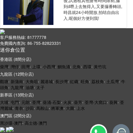
後,試過租其他倉有時間限制,攞
到d嘢上去無得入,又要攞番轉頭,
時昌就24小時開放,拍咭自由出
入,呢個好方便到我!
客戶服務熱線: 81777778
免費國內查詢: 86-755-82823331
迷你倉位置
香港區 (8間分店)
柴灣
‧
灣仔
‧
田灣
‧
上環
‧
小西灣
‧
鰂魚涌
‧
北角
‧
西環
‧
黃竹坑
九龍區 (12間分店)
觀塘
‧
新蒲崗
‧
大角咀
‧
麗港城
‧
長沙灣
‧
紅磡
‧
旺角
‧
荔枝角
‧
土瓜灣
‧
牛
頭角
‧
九龍灣
‧
油塘
‧
太子
新界區 (13間分店)
大埔
‧
屯門
‧
元朗
‧
荃灣
‧
葵涌-石梨
‧
火炭
‧
葵芳
‧
荃灣-大窩口
‧
葵興
‧
荃
灣麗城
‧
青衣
‧
沙田
‧
馬鞍山
‧
將軍澳
‧
大圍
‧
上水
澳門區 (2間分店)
黑沙環-澳門
‧
高士德-澳門