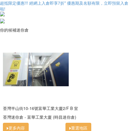
超抵限定優惠!!! 經網上入倉即享
7折
* 優惠期及名額有限，立即預留入倉
啦!
你的候補迷你倉
荃灣半山街10-16號富華工業大廈2/F B 室
荃灣迷你倉 - 富華工業大廈 (時昌迷你倉)
更多內容
重選地區