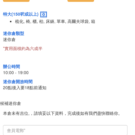
特大(150呎或以上)
梳化, 椅, 櫃, 枱, 床縟, 單車, 高爾夫球袋, 箱
迷你倉類型
迷你倉
*實用面積約為六成半
辦公時間
10:00 - 19:00
迷你倉開放時間
20點後入要18點前通知
候補迷你倉
本倉未有吉位,，請填妥以下資料，完成後如有我們盡快聯絡你。