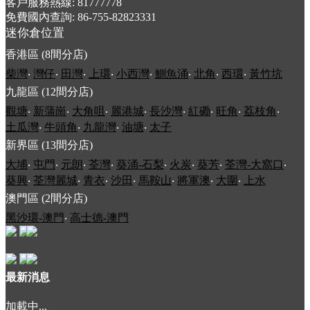
客戶服務熱線: 81777778
免費國內查詢: 86-755-82823331
迷你倉位置
香港區 (8間分店)
柴灣
‧
灣仔
‧
田灣
‧
上環
‧
小西灣
‧
鰂魚涌
‧
北角
‧
西環
‧
黃竹坑
九龍區 (12間分店)
觀塘
‧
新蒲崗
‧
大角咀
‧
麗港城
‧
長沙灣
‧
紅磡
‧
旺角
‧
荔枝角
‧
土瓜灣
‧
牛頭角
‧
九龍灣
‧
油塘
‧
太子
新界區 (13間分店)
大埔
‧
屯門
‧
元朗
‧
荃灣
‧
葵涌-石梨
‧
火炭
‧
葵芳
‧
荃灣-大窩口
‧
葵興
‧
荃灣麗城
‧
青衣
‧
沙田
‧
馬鞍山
‧
將軍澳
‧
大圍
‧
上水
澳門區 (2間分店)
黑沙環-澳門
‧
高士德-澳門
最新消息
加載中...