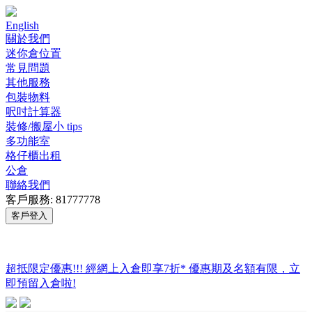
English
關於我們
迷你倉位置
常見問題
其他服務
包裝物料
呎吋計算器
裝修/搬屋小 tips
多功能室
格仔櫃出租
公倉
聯絡我們
客戶服務: 81777778
客戶登入
超抵限定優惠!!! 經網上入倉即享
7折
* 優惠期及名額有限，立
即預留入倉啦!