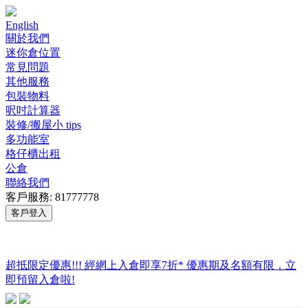
English
關於我們
迷你倉位置
常見問題
其他服務
包裝物料
呎吋計算器
裝修/搬屋小 tips
多功能室
格仔櫃出租
公倉
聯絡我們
客戶服務: 81777778
客戶登入
超抵限定優惠!!! 經網上入倉即享
7折
* 優惠期及名額有限，立
即預留入倉啦!