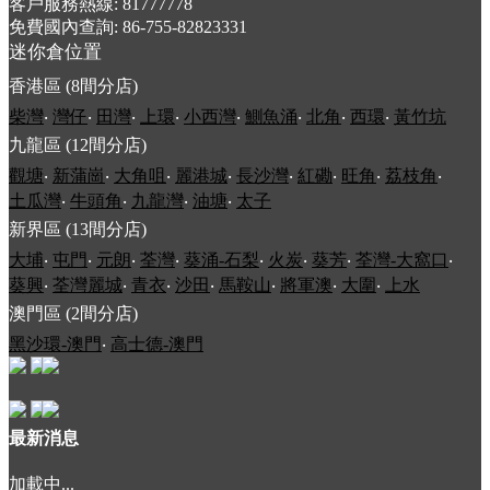
客戶服務熱線: 81777778
免費國內查詢: 86-755-82823331
迷你倉位置
香港區 (8間分店)
柴灣
‧
灣仔
‧
田灣
‧
上環
‧
小西灣
‧
鰂魚涌
‧
北角
‧
西環
‧
黃竹坑
九龍區 (12間分店)
觀塘
‧
新蒲崗
‧
大角咀
‧
麗港城
‧
長沙灣
‧
紅磡
‧
旺角
‧
荔枝角
‧
土瓜灣
‧
牛頭角
‧
九龍灣
‧
油塘
‧
太子
新界區 (13間分店)
大埔
‧
屯門
‧
元朗
‧
荃灣
‧
葵涌-石梨
‧
火炭
‧
葵芳
‧
荃灣-大窩口
‧
葵興
‧
荃灣麗城
‧
青衣
‧
沙田
‧
馬鞍山
‧
將軍澳
‧
大圍
‧
上水
澳門區 (2間分店)
黑沙環-澳門
‧
高士德-澳門
最新消息
加載中...