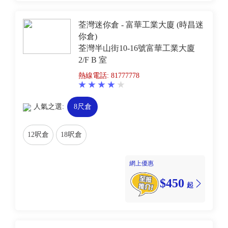
荃灣迷你倉 - 富華工業大廈 (時昌迷
你倉)
荃灣半山街10-16號富華工業大廈
2/F B 室
熱線電話: 81777778
人氣之選:
8尺倉
12呎倉
18呎倉
網上優惠
$450
起