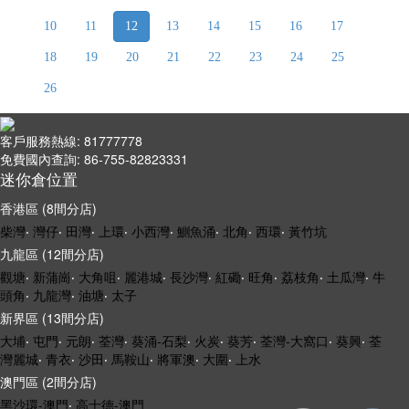
10
11
12
13
14
15
16
17
18
19
20
21
22
23
24
25
26
客戶服務熱線: 81777778
免費國內查詢: 86-755-82823331
迷你倉位置
香港區 (8間分店)
柴灣
‧
灣仔
‧
田灣
‧
上環
‧
小西灣
‧
鰂魚涌
‧
北角
‧
西環
‧
黃竹坑
九龍區 (12間分店)
觀塘
‧
新蒲崗
‧
大角咀
‧
麗港城
‧
長沙灣
‧
紅磡
‧
旺角
‧
荔枝角
‧
土瓜灣
‧
牛
頭角
‧
九龍灣
‧
油塘
‧
太子
新界區 (13間分店)
大埔
‧
屯門
‧
元朗
‧
荃灣
‧
葵涌-石梨
‧
火炭
‧
葵芳
‧
荃灣-大窩口
‧
葵興
‧
荃
灣麗城
‧
青衣
‧
沙田
‧
馬鞍山
‧
將軍澳
‧
大圍
‧
上水
澳門區 (2間分店)
黑沙環-澳門
‧
高士德-澳門