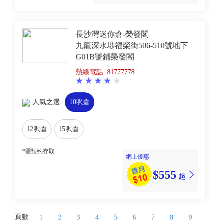
長沙灣迷你倉-榮發閣
九龍深水埗福榮街506-510號地下
G01B號鋪榮發閣
熱線電話: 81777778
人氣之選:
10呎倉
12呎倉
15呎倉
*需預約存取
網上優惠
$555
起
頁數
1
2
3
4
5
6
7
8
9