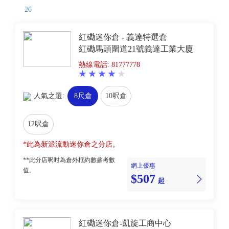
26
紅磡迷你倉 - 義達特選倉
紅磡馬頭圍道21號義達工業大廈
熱線電話: 81777778
人氣之選:
8尺倉
10呎倉
12呎倉
*此為新派流動迷你倉之分店。
**此分店呎吋為倉外框約數參考數
網上優惠
值。
$507
起
紅磡迷你倉-凱旋工商中心