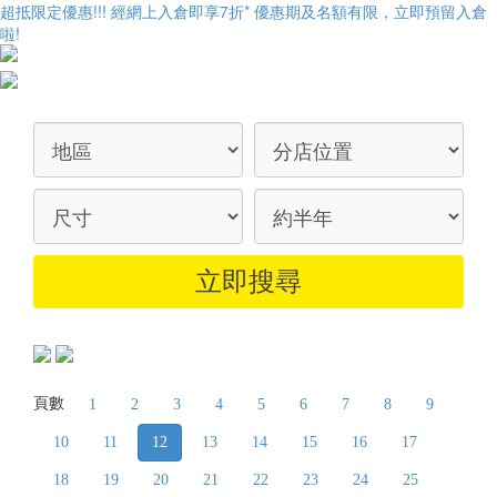
超抵限定優惠!!! 經網上入倉即享
7折
* 優惠期及名額有限，立即預留入倉
啦!
頁數
1
2
3
4
5
6
7
8
9
10
11
12
13
14
15
16
17
18
19
20
21
22
23
24
25