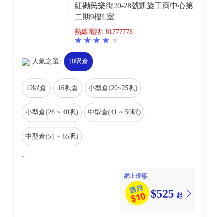
紅磡民樂街20-28號凱旋工商中心第
二期9樓L室
熱線電話: 81777778
人氣之選:
10呎倉
12呎倉
16呎倉
小型倉(20~25呎)
小型倉(26 ~ 40呎)
中型倉(41 ~ 50呎)
中型倉(51 ~ 65呎)
-
網上優惠
$525
起