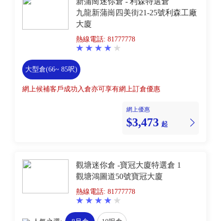
新蒲崗迷你倉 - 利森特選倉
九龍新蒲崗四美街21-25號利森工廠
大廈
熱線電話: 81777778
大型倉(66~ 85呎)
網上候補客戶成功入倉亦可享有網上訂倉優惠
網上優惠
$3,473
起
觀塘迷你倉 -寶冠大廈特選倉 1
觀塘鴻圖道50號寶冠大廈
熱線電話: 81777778