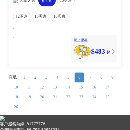
人氣之選:
8尺倉
10呎倉
12呎倉
15呎倉
18呎倉
-
-
網上優惠
$483
起
頁數
1
2
3
4
5
6
7
8
9
10
11
12
13
14
15
16
17
18
19
20
21
22
23
24
25
26
客戶服務熱線: 81777778
免費國內查詢: 86-755-82823331