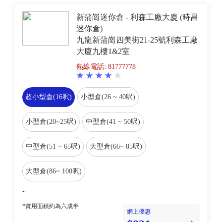
新蒲崗迷你倉 - 利森工廠大廈 (時昌
迷你倉)
九龍新蒲崗四美街21-25號利森工廠
大廈九樓1&2室
熱線電話: 81777778
超小型倉(16呎)
小型倉(26 ~ 40呎)
小型倉(20~25呎)
中型倉(41 ~ 50呎)
中型倉(51 ~ 65呎)
大型倉(66~ 85呎)
大型倉(86~ 100呎)
-
*實用面積約為六成半
網上優惠