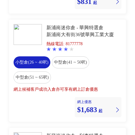
$831
起
新浦崗迷你倉 - 華興特選倉
新浦崗大有街36號華興工業大廈
熱線電話: 81777778
小型倉(26 ~ 40呎)
中型倉(41 ~ 50呎)
中型倉(51 ~ 65呎)
網上候補客戶成功入倉亦可享有網上訂倉優惠
網上優惠
$1,683
起