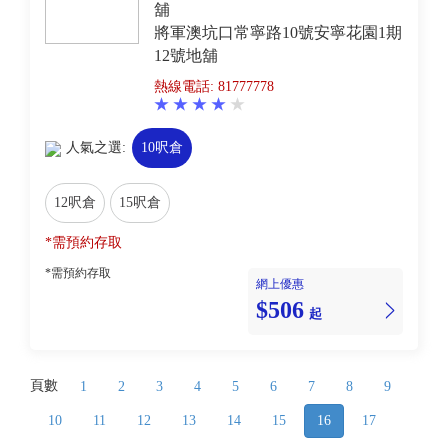
舖
將軍澳坑口常寧路10號安寧花園1期
12號地舖
熱線電話: 81777778
人氣之選:
10呎倉
12呎倉
15呎倉
*需預約存取
*需預約存取
網上優惠
$506
起
頁數
1
2
3
4
5
6
7
8
9
10
11
12
13
14
15
16
17