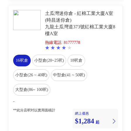
土瓜灣迷你倉 - 紅棉工業大廈A室
(時昌迷你倉)
九龍土瓜灣道373號紅棉工業大廈8
樓A室
熱線電話: 81777778
16呎倉
小型倉(20~25呎)
18呎倉
小型倉(26 ~ 40呎)
中型倉(41 ~ 50呎)
大型倉(86~ 100呎)
-
**此分店呎吋以實用面積計
網上優惠
$1,284
起