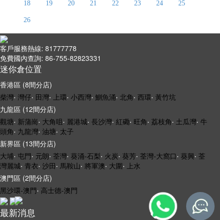
18
19
20
21
22
23
24
25
26
客戶服務熱線: 81777778
免費國內查詢: 86-755-82823331
迷你倉位置
香港區 (8間分店)
柴灣
‧
灣仔
‧
田灣
‧
上環
‧
小西灣
‧
鰂魚涌
‧
北角
‧
西環
‧
黃竹坑
九龍區 (12間分店)
觀塘
‧
新蒲崗
‧
大角咀
‧
麗港城
‧
長沙灣
‧
紅磡
‧
旺角
‧
荔枝角
‧
土瓜灣
‧
牛
頭角
‧
九龍灣
‧
油塘
‧
太子
新界區 (13間分店)
大埔
‧
屯門
‧
元朗
‧
荃灣
‧
葵涌-石梨
‧
火炭
‧
葵芳
‧
荃灣-大窩口
‧
葵興
‧
荃
灣麗城
‧
青衣
‧
沙田
‧
馬鞍山
‧
將軍澳
‧
大圍
‧
上水
澳門區 (2間分店)
黑沙環-澳門
‧
高士德-澳門
最新消息