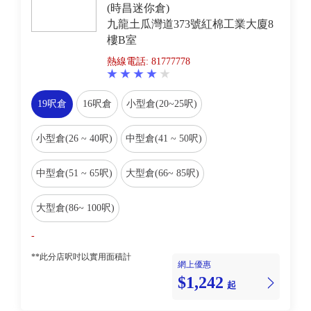
(時昌迷你倉)
九龍土瓜灣道373號紅棉工業大廈8
樓B室
熱線電話: 81777778
19呎倉
16呎倉
小型倉(20~25呎)
小型倉(26 ~ 40呎)
中型倉(41 ~ 50呎)
中型倉(51 ~ 65呎)
大型倉(66~ 85呎)
大型倉(86~ 100呎)
-
**此分店呎吋以實用面積計
網上優惠
$1,242
起