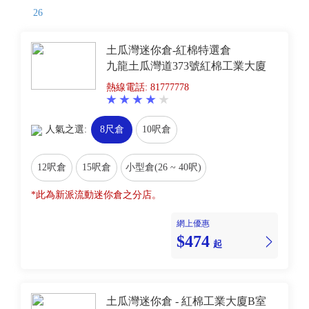
26
土瓜灣迷你倉-紅棉特選倉
九龍土瓜灣道373號紅棉工業大廈
熱線電話: 81777778
人氣之選:
8尺倉
10呎倉
12呎倉
15呎倉
小型倉(26 ~ 40呎)
*此為新派流動迷你倉之分店。
網上優惠
$474
起
土瓜灣迷你倉 - 紅棉工業大廈B室