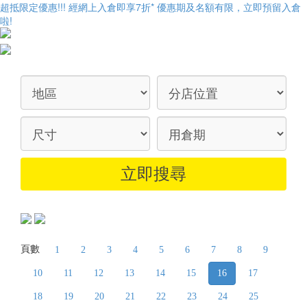
超抵限定優惠!!! 經網上入倉即享
7折
* 優惠期及名額有限，立即預留入倉
啦!
頁數
1
2
3
4
5
6
7
8
9
10
11
12
13
14
15
16
17
18
19
20
21
22
23
24
25