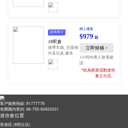
網上優惠
超值推介
$979
起
18呎倉
換季衣服, 兒童物
立即候補 >
件及玩具,書本
3小時內專人致電確
認
*此為新派流動迷你
倉之分店。
客戶服務熱線: 81777778
免費國內查詢: 86-755-82823331
迷你倉位置
香港區 (8間分店)