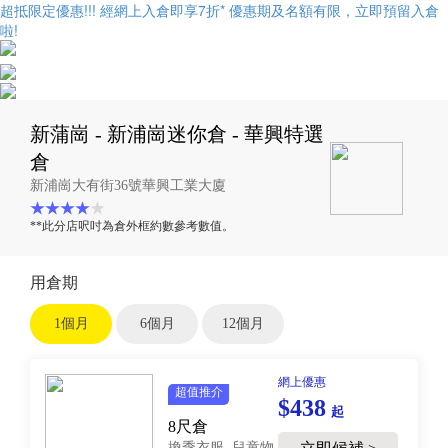
超抵限定優惠!!! 經網上入倉即享
7折
* 優惠期及名額有限，立即預留入倉
啦!
新蒲崗 - 新浦崗迷你倉 - 華興特選
倉
新浦崗大有街36號華興工業大廈
**此分店呎吋為倉外框約數參考數值。
用倉期
1個月
6個月
12個月
網上優惠
超值推介
$438
起
8尺倉
換季衣服, 兒童物