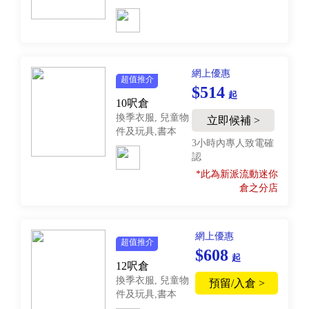
網上優惠
超值推介
$514
起
10呎倉
換季衣服, 兒童物
立即候補 >
件及玩具,書本
3小時內專人致電確
認
*此為新派流動迷你
倉之分店
網上優惠
超值推介
$608
起
12呎倉
換季衣服, 兒童物
預留/入倉 >
件及玩具,書本