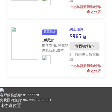
認
*此為新派流動迷你
倉之分店
網上優惠
超值推介
$965
起
18呎倉
換季衣服, 兒童物
立即候補 >
件及玩具,書本
3小時內專人致電確
認
*此為新派流動迷你
倉之分店
客戶服務熱線: 81777778
免費國內查詢: 86-755-82823331
迷你倉位置