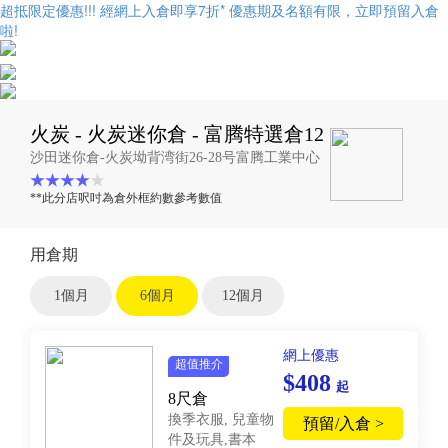
超抵限定優惠!!! 經網上入倉即享
7折
* 優惠期及名額有限，立即預留入倉
啦!
火炭 - 火炭迷你倉 - 富腾特選倉12
沙田迷你倉-火炭坳背湾街26-28号富腾工業中心
**此分店呎吋為倉外框約數參考數值
用倉期
1個月
6個月
12個月
網上優惠
超值推介
$408
起
8尺倉
換季衣服, 兒童物
預留/入倉 >
件及玩具,書本