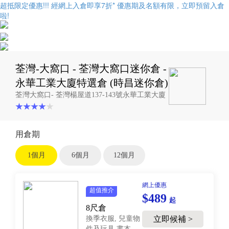
超抵限定優惠!!! 經網上入倉即享
7折
* 優惠期及名額有限，立即預留入倉
啦!
荃灣-大窩口 - 荃灣大窩口迷你倉 -
永華工業大廈特選倉 (時昌迷你倉)
荃灣大窩口- 荃灣楊屋道137-143號永華工業大廈
用倉期
1個月
6個月
12個月
網上優惠
超值推介
$489
起
8尺倉
換季衣服, 兒童物
立即候補 >
件及玩具,書本