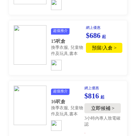
網上優惠
超值推介
$686
起
15呎倉
換季衣服, 兒童物
預留/入倉 >
件及玩具,書本
網上優惠
超值推介
$816
起
16呎倉
換季衣服, 兒童物
立即候補 >
件及玩具,書本
3小時內專人致電確
認
.