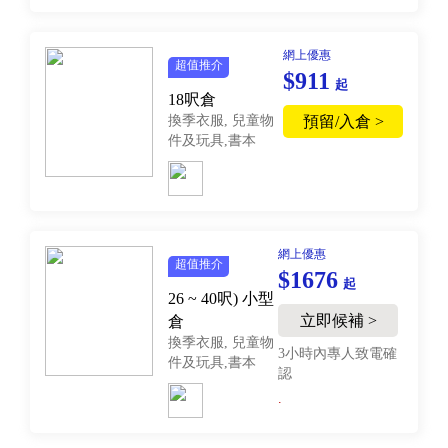
網上優惠
超值推介
$911
起
18呎倉
換季衣服, 兒童物
預留/入倉 >
件及玩具,書本
網上優惠
超值推介
$1676
起
26 ~ 40呎)
小型
立即候補 >
倉
換季衣服, 兒童物
3小時內專人致電確
件及玩具,書本
認
.