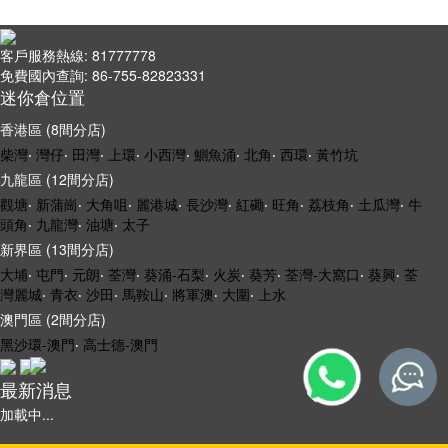
客戶服務熱線: 81777778
免費國內查詢: 86-755-82823331
迷你倉位置
香港區 (8間分店)
柴灣
‧
灣仔
‧
田灣
‧
上環
‧
小西灣
‧
鰂魚涌
‧
北角
‧
西環
‧
黃竹坑
九龍區 (12間分店)
觀塘
‧
新蒲崗
‧
大角咀
‧
麗港城
‧
長沙灣
‧
紅磡
‧
旺角
‧
荔枝角
‧
土瓜灣
‧
牛
頭角
‧
九龍灣
‧
油塘
‧
太子
新界區 (13間分店)
大埔
‧
屯門
‧
元朗
‧
荃灣
‧
葵涌-石梨
‧
火炭
‧
葵芳
‧
荃灣-大窩口
‧
葵興
‧
荃
灣麗城
‧
青衣
‧
沙田
‧
馬鞍山
‧
將軍澳
‧
大圍
‧
上水
澳門區 (2間分店)
黑沙環-澳門
‧
高士德-澳門
最新消息
加載中...