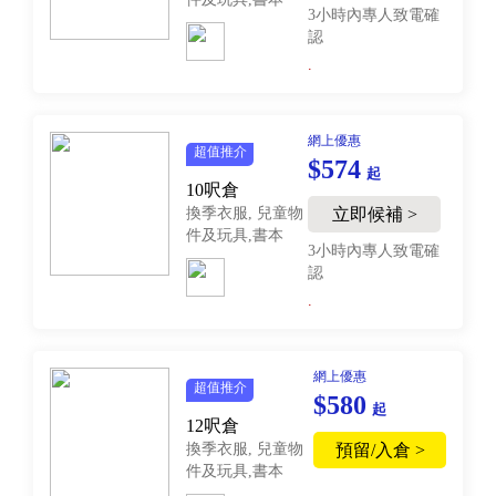
3小時內專人致電確
認
.
網上優惠
超值推介
$574
起
10呎倉
換季衣服, 兒童物
立即候補 >
件及玩具,書本
3小時內專人致電確
認
.
網上優惠
超值推介
$580
起
12呎倉
換季衣服, 兒童物
預留/入倉 >
件及玩具,書本