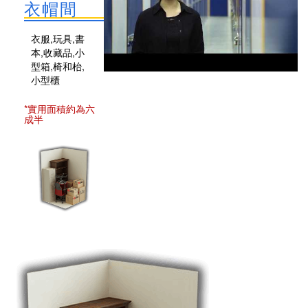
衣帽間
衣服,玩具,書
本,收藏品,小
型箱,椅和枱,
小型櫃
*實用面積約為六
成半