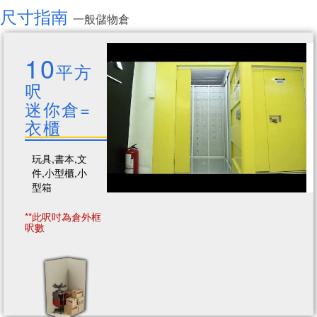
尺寸指南
一般儲物倉
10
平方
呎
迷你倉=
衣櫃
玩具,書本,文
件,小型櫃,小
型箱
**此呎吋為倉外框
呎數