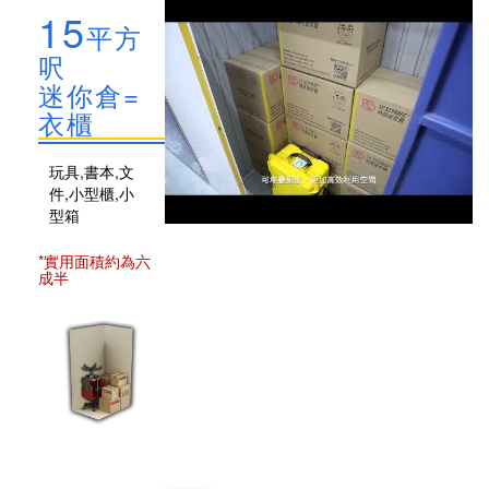
15
平方
呎
迷你倉=
衣櫃
玩具,書本,文
件,小型櫃,小
型箱
*實用面積約為六
成半