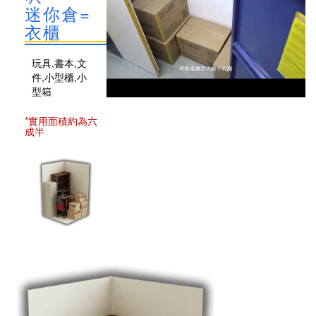
迷你倉=
衣櫃
玩具,書本,文
件,小型櫃,小
型箱
*實用面積約為六
成半