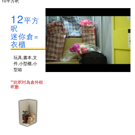
10平方呎
12
平方
呎
迷你倉=
衣櫃
玩具,書本,文
件,小型櫃,小
型箱
**此呎吋為倉外框
呎數