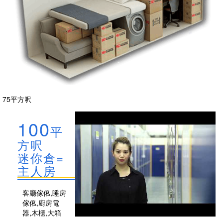
75平方呎
100
平
方呎
迷你倉=
主人房
客廳傢俬,睡房
傢俬,廚房電
器,木櫃,大箱