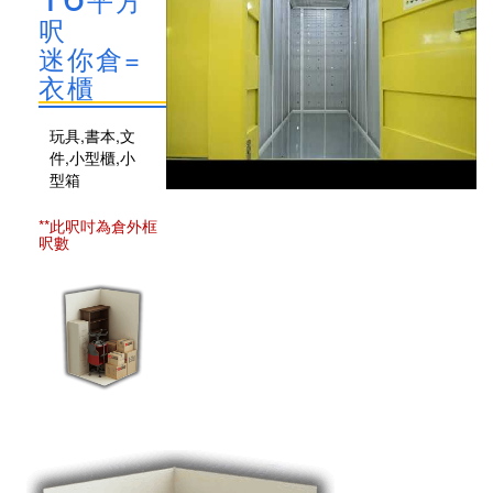
呎
迷你倉=
衣櫃
玩具,書本,文
件,小型櫃,小
型箱
**此呎吋為倉外框
呎數