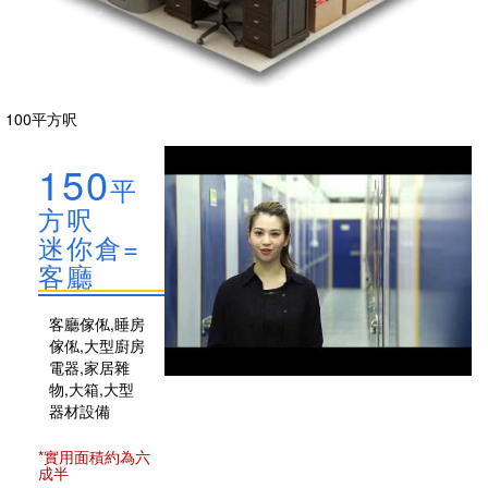
100平方呎
150
平
方呎
迷你倉=
客廳
客廳傢俬,睡房
傢俬,大型廚房
電器,家居雜
物,大箱,大型
器材設備
*實用面積約為六
成半