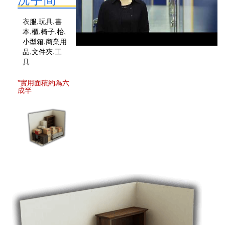
衣服,玩具,書
本,櫃,椅子,枱,
小型箱,商業用
品,文件夾,工
具
*實用面積約為六
成半