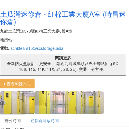
土瓜灣迷你倉 - 紅棉工業大廈A室 (時昌迷
你倉)
九龍土瓜灣道373號紅棉工業大廈8樓A室
地鐵站: -
電郵:
schkteam15@scstorage.asia
閱讀更多
全新防火盒設計，更安全。 鄰近九龍城碼頭及巴士總站(e.g 5C,
106, 115, 11K, 11X, 21, 28, 2E), 交通十分方便。
查看剩餘尺吋
辦公時間
迷你倉開放時間