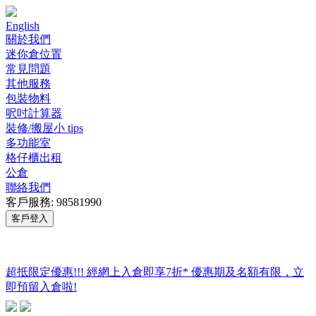
English
關於我們
迷你倉位置
常見問題
其他服務
包裝物料
呎吋計算器
裝修/搬屋小 tips
多功能室
格仔櫃出租
公倉
聯絡我們
客戶服務: 98581990
客戶登入
超抵限定優惠!!! 經網上入倉即享
7折
* 優惠期及名額有限，立
即預留入倉啦!