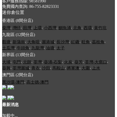
客戶服務熱線: 98581990
免費國內查詢: 86-755-82823331
迷你倉位置
香港區 (8間分店)
柴灣
‧
灣仔
‧
田灣
‧
上環
‧
小西灣
‧
鰂魚涌
‧
北角
‧
西環
‧
黃竹坑
九龍區 (12間分店)
觀塘
‧
新蒲崗
‧
大角咀
‧
麗港城
‧
長沙灣
‧
紅磡
‧
旺角
‧
荔枝角
‧
土瓜灣
‧
牛頭角
‧
九龍灣
‧
油塘
‧
太子
新界區 (13間分店)
大埔
‧
屯門
‧
元朗
‧
荃灣
‧
葵涌-石梨
‧
火炭
‧
葵芳
‧
荃灣-大窩口
‧
葵興
‧
荃灣麗城
‧
青衣
‧
沙田
‧
馬鞍山
‧
將軍澳
‧
大圍
‧
上水
澳門區 (2間分店)
黑沙環-澳門
‧
高士德-澳門
最新消息
加載中...